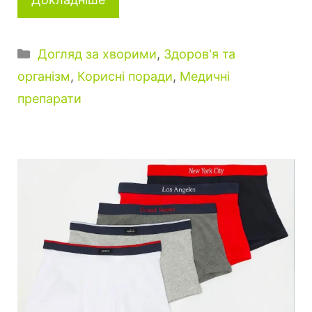
К
Догляд за хворими
,
Здоров'я та
а
організм
,
Корисні поради
,
Медичні
т
препарати
е
г
о
р
і
ї