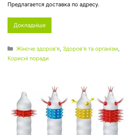
Предлагается доставка по адресу.
Докладніше
К
Жіноче здоров'я
,
Здоров'я та організм
,
а
Корисні поради
т
е
г
о
р
і
ї