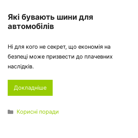
Які бувають шини для
автомобілів
Ні для кого не секрет, що економія на
безпеці може призвести до плачевних
наслідків.
Докладніше
К
Корисні поради
а
т
е