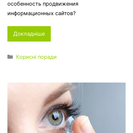
особенность продвижения
информационных сайтов?
Докладніше
К
Корисні поради
а
т
е
г
о
р
і
ї