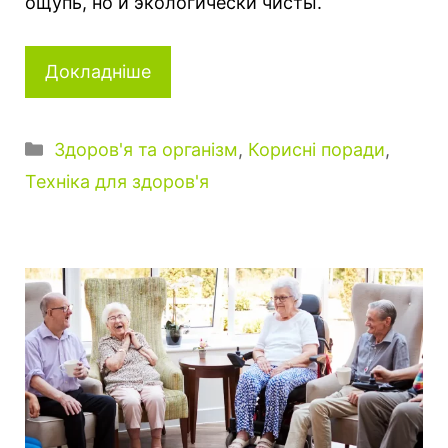
ощупь, но и экологически чисты.
Докладніше
К
Здоров'я та організм
,
Корисні поради
,
а
Техніка для здоров'я
т
е
г
о
р
і
ї