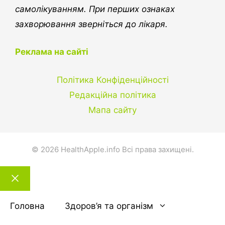
самолікуванням. При перших ознаках
захворювання зверніться до лікаря.
Реклама на сайті
Політика Конфіденційності
Редакційна політика
Мапа сайту
© 2026 HealthApple.info Всі права захищені.
Закрити
тему
Головна
Здоров’я та організм