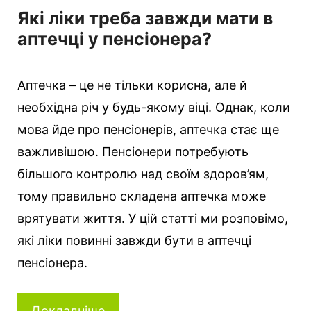
Які ліки треба завжди мати в
аптечці у пенсіонера?
Аптечка – це не тільки корисна, але й
необхідна річ у будь-якому віці. Однак, коли
мова йде про пенсіонерів, аптечка стає ще
важливішою. Пенсіонери потребують
більшого контролю над своїм здоров’ям,
тому правильно складена аптечка може
врятувати життя. У цій статті ми розповімо,
які ліки повинні завжди бути в аптечці
пенсіонера.
Докладніше