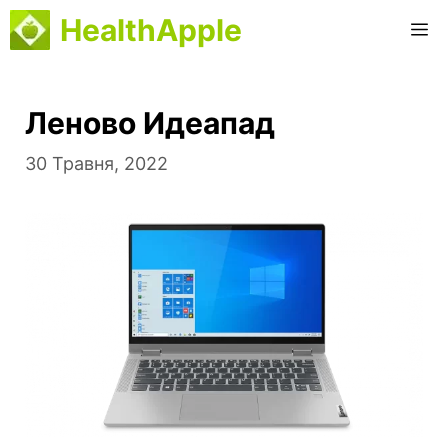
Перейти
HealthApple
М
до
вмісту
Леново Идеапад
30 Травня, 2022