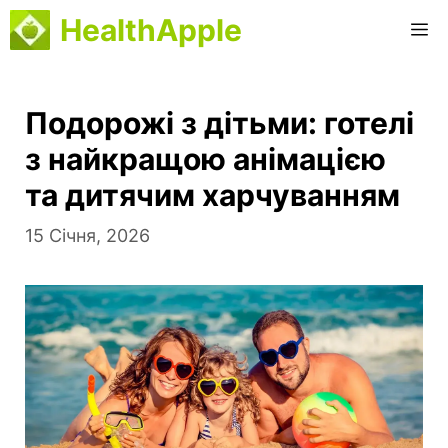
Перейти
HealthApple
M
до
вмісту
Подорожі з дітьми: готелі
з найкращою анімацією
та дитячим харчуванням
15 Січня, 2026