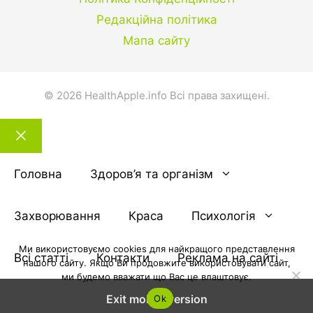
Редакційна політика
Мапа сайту
© 2026 HealthApple.info Всі права захищені.
Закрити
тему
Головна
Здоров’я та організм
Захворювання
Краса
Психологія
Ми використовуємо cookies для найкращого представлення
Всі статті
Контакти
Реклама на сайті
нашого сайту. Якщо Ви продовжите використовувати сайт,
ми будемо вважати що Вас це влаштовує.
Exit mobile version
Ok