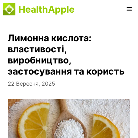
Перейти
HealthApple
М
до
вмісту
Лимонна кислота:
властивості,
виробництво,
застосування та користь
22 Вересня, 2025