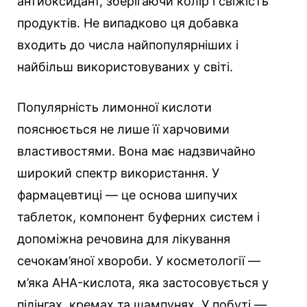
антиоксидант, зберігаючи колір і свіжість
продуктів. Не випадково ця добавка
входить до числа найпопулярніших і
найбільш використовуваних у світі.
Популярність лимонної кислоти
пояснюється не лише її харчовими
властивостями. Вона має надзвичайно
широкий спектр використання. У
фармацевтиці — це основа шипучих
таблеток, компонент буферних систем і
допоміжна речовина для лікування
сечокам’яної хвороби. У косметології —
м’яка AHA-кислота, яка застосовується у
пілінгах, кремах та шампунях. У побуті —