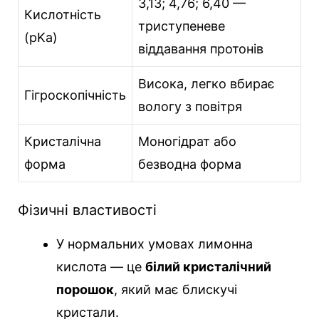
3,13; 4,76; 6,40 —
Кислотність
триступеневе
(pKa)
віддавання протонів
Висока, легко вбирає
Гігроскопічність
вологу з повітря
Кристалічна
Моногідрат або
форма
безводна форма
Фізичні властивості
У нормальних умовах лимонна
кислота — це
білий кристалічний
порошок
, який має блискучі
кристали.