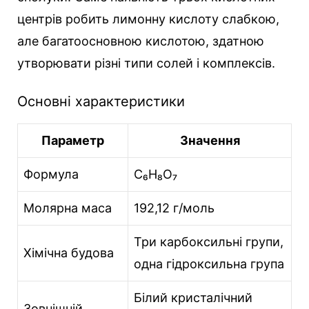
центрів робить лимонну кислоту слабкою,
але багатоосновною кислотою, здатною
утворювати різні типи солей і комплексів.
Основні характеристики
Параметр
Значення
Формула
C₆H₈O₇
Молярна маса
192,12 г/моль
Три карбоксильні групи,
Хімічна будова
одна гідроксильна група
Білий кристалічний
Зовнішній