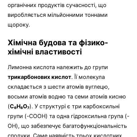
органічних продуктів сучасності, що
виробляється мільйонними тоннами
щороку.
Хімічна будова та фізико-
хімічні властивості
Лимонна кислота належить до групи
трикарбонових кислот
. Її молекула
складається з шести атомів вуглецю,
восьми атомів водню та семи атомів кисню
(
C₆H₈O₇
). У структурі є три карбоксильні
групи (-COOH) та одна гідроксильна група (-
OH), що забезпечує багатофункціональність
сполуки. Саме наявність трьох кислотних