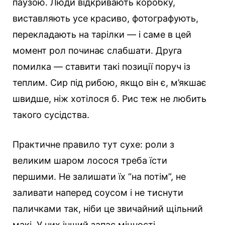
паузою. Люди відкривають коробку,
виставляють усе красиво, фотографують,
перекладають на тарілки — і саме в цей
момент рол починає слабшати. Друга
помилка — ставити такі позиції поруч із
теплим. Сир під рибою, якщо він є, м’якшає
швидше, ніж хотілося б. Рис теж не любить
такого сусідства.
Практичне правило тут сухе: роли з
великим шаром лосося треба їсти
першими. Не залишати їх “на потім”, не
заливати наперед соусом і не тиснути
паличками так, ніби це звичайний щільний
макі. У них інший запас міцності.