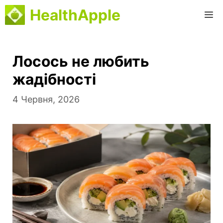
Перейти
HealthApple
М
до
вмісту
Лосось не любить
жадібності
4 Червня, 2026