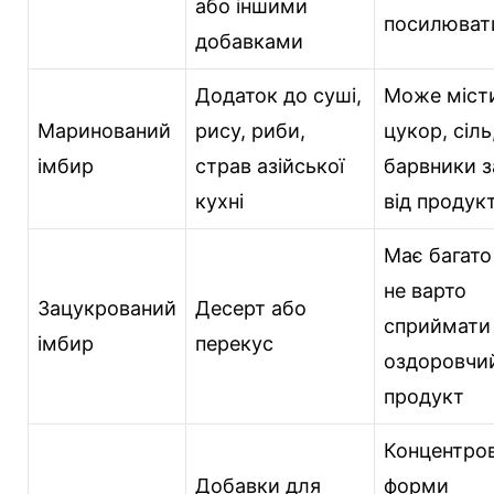
або іншими
посилюват
добавками
Додаток до суші,
Може міст
Маринований
рису, риби,
цукор, сіль
імбир
страв азійської
барвники 
кухні
від продук
Має багато
не варто
Зацукрований
Десерт або
сприймати
імбир
перекус
оздоровчи
продукт
Концентров
Добавки для
форми