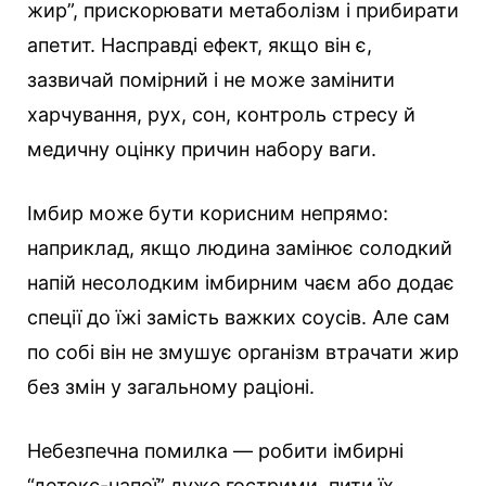
жир”, прискорювати метаболізм і прибирати
апетит. Насправді ефект, якщо він є,
зазвичай помірний і не може замінити
харчування, рух, сон, контроль стресу й
медичну оцінку причин набору ваги.
Імбир може бути корисним непрямо:
наприклад, якщо людина замінює солодкий
напій несолодким імбирним чаєм або додає
спеції до їжі замість важких соусів. Але сам
по собі він не змушує організм втрачати жир
без змін у загальному раціоні.
Небезпечна помилка — робити імбирні
“детокс-напої” дуже гострими, пити їх