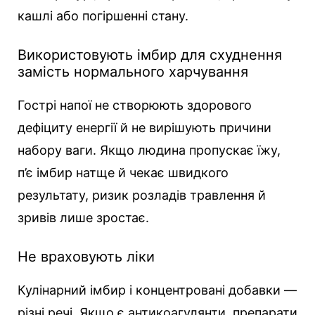
кашлі або погіршенні стану.
Використовують імбир для схуднення
замість нормального харчування
Гострі напої не створюють здорового
дефіциту енергії й не вирішують причини
набору ваги. Якщо людина пропускає їжу,
п’є імбир натще й чекає швидкого
результату, ризик розладів травлення й
зривів лише зростає.
Не враховують ліки
Кулінарний імбир і концентровані добавки —
різні речі. Якщо є антикоагулянти, препарати