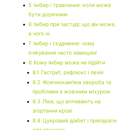
5
Імбир і травлення: коли може
бути доречним
6
Імбир при застуді: що він може,
а чого ні
7
Імбир і схуднення: чому
очікування часто завищені
8
Кому імбир може не підійти
8.1
Гастрит, рефлюкс і печія
8.2
Жовчнокам’яна хвороба та
проблеми з жовчним міхуром
8.3
Ліки, що впливають на
згортання крові
8.4
Цукровий діабет і препарати
для глюкози