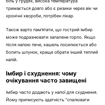
біль у грудях, висока температура
тримається довго або є ризики через вік чи
хронічні хвороби, потрібен лікар.
Також варто пам’ятати, що гострий імбир
може подразнювати запалене горло. Якщо
після напою пече, кашель посилюється або
болить шлунок, краще обрати інший теплий
напій.
Імбир і схуднення: чому
очікування часто завищені
Імбир часто додають у напої для схуднення.
Йому приписують здатність “спалювати