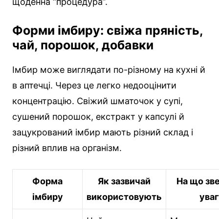
щоденна “процедура”.
Форми імбиру: свіжа пряність,
чай, порошок, добавки
Імбир може виглядати по-різному на кухні й
в аптечці. Через це легко недооцінити
концентрацію. Свіжий шматочок у супі,
сушений порошок, екстракт у капсулі й
зацукрований імбир мають різний склад і
різний вплив на організм.
Форма
Як зазвичай
На що зв
імбиру
використовують
уваг