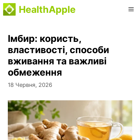
Перейти
HealthApple
М
до
вмісту
Імбир: користь,
властивості, способи
вживання та важливі
обмеження
18 Червня, 2026