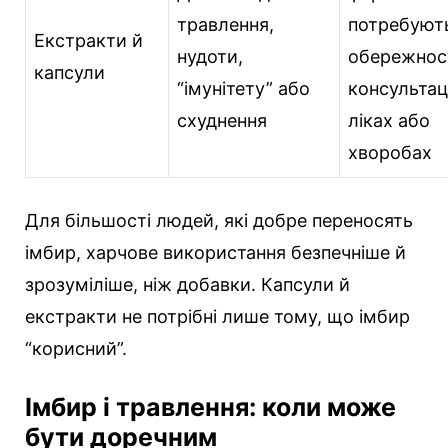
травлення,
потребуют
Екстракти й
нудоти,
обережност
капсули
“імунітету” або
консультац
схуднення
ліках або
хворобах
Для більшості людей, які добре переносять
імбир, харчове використання безпечніше й
зрозуміліше, ніж добавки. Капсули й
екстракти не потрібні лише тому, що імбир
“корисний”.
Імбир і травлення: коли може
бути доречним