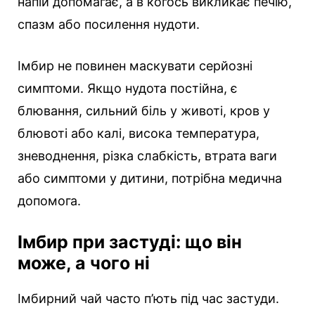
напій допомагає, а в когось викликає печію,
спазм або посилення нудоти.
Імбир не повинен маскувати серйозні
симптоми. Якщо нудота постійна, є
блювання, сильний біль у животі, кров у
блювоті або калі, висока температура,
зневоднення, різка слабкість, втрата ваги
або симптоми у дитини, потрібна медична
допомога.
Імбир при застуді: що він
може, а чого ні
Імбирний чай часто п’ють під час застуди.