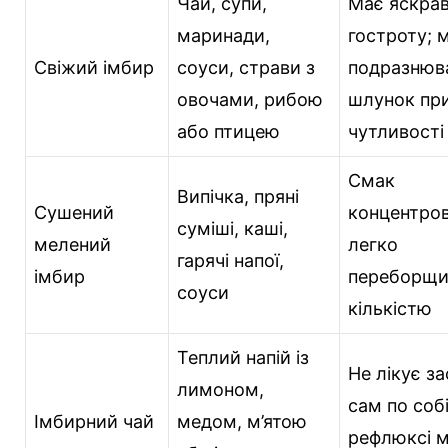
Чай, супи,
Має яскра
маринади,
гостроту; 
Свіжий імбир
соуси, страви з
подразнюв
овочами, рибою
шлунок пр
або птицею
чутливості
Смак
Випічка, пряні
Сушений
концентров
суміші, каші,
мелений
легко
гарячі напої,
імбир
переборщи
соуси
кількістю
Теплий напій із
Не лікує з
лимоном,
сам по собі
Імбирний чай
медом, м’ятою
рефлюксі 