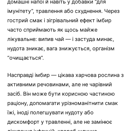
домашні напої й навіть у добавки “для
імунітету”, травлення або схуднення. Через
гострий смак і зігрівальний ефект імбир
часто сприймають як щось майже
лікувальне: випив чай — і застуда минає,
нудота зникає, вага знижується, організм
“очищається”.
Насправді імбир — цікава харчова рослина з
активними речовинами, але не чарівний
засіб. Він може бути корисною частиною
раціону, допомагати урізноманітнити смак
їжі, іноді полегшувати нудоту або
дискомфорт у травленні, але не замінює