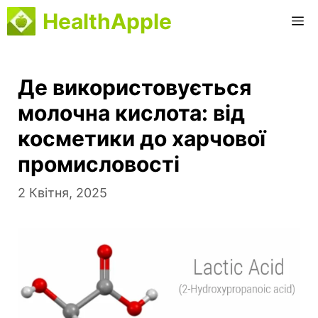
Перейти
HealthApple
М
до
вмісту
Де використовується
молочна кислота: від
косметики до харчової
промисловості
2 Квітня, 2025