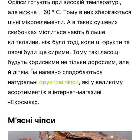
Фріпси готують при високій температурі,
але нижче + 60 ° С. Тому в них зберігаються
цінні мікроелементи. A в таких сушених
скибочках міститься навіть більше
клітковини, ніж було тоді, коли ці фрукти та
овочі були ще сирими. Тому такі ласощі
будуть корисними не тільки дорослим, але
й дітям. Їм напевно сподобаються
натуральні
фруктові чіпси
, які у великому
асортименті є в інтернет-магазині
«Екосмак».
М’ясні чіпси