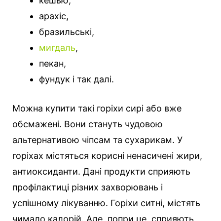
кешью,
арахіс,
бразильські,
мигдаль
,
пекан,
фундук і так далі.
Можна купити такі горіхи сирі або вже
обсмажені. Вони стануть чудовою
альтернативою чіпсам та сухарикам. У
горіхах містяться корисні ненасичені жири,
антиоксиданти. Дані продукти сприяють
профілактиці різних захворювань і
успішному лікуванню. Горіхи ситні, містять
чимало калорій. Але, попри це, сприяють