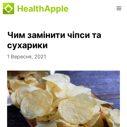
Перейти
HealthApple
М
до
вмісту
Чим замінити чіпси та
сухарики
1 Вересня, 2021