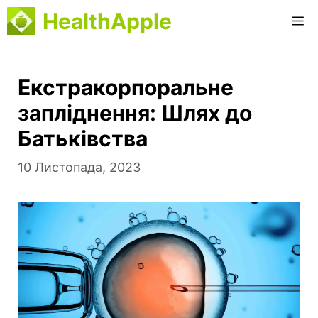
Перейти
HealthApple
M
до
вмісту
Екстракорпоральне
запліднення: Шлях до
Батьківства
10 Листопада, 2023