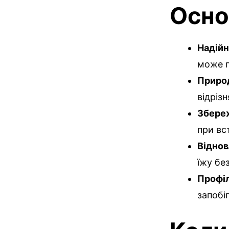
Осно
Надійн
може п
Приро
відріз
Збереж
при вс
Віднов
їжу бе
Профіл
запобі