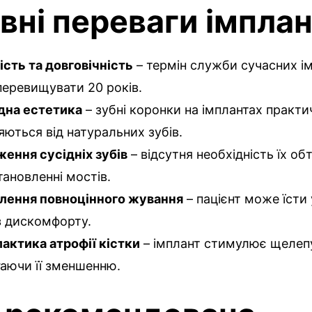
вні переваги імплан
ість та довговічність
– термін служби сучасних ім
еревищувати 20 років.
дна естетика
– зубні коронки на імплантах практи
няються від натуральних зубів.
ення сусідніх зубів
– відсутня необхідність їх об
тановленні мостів.
лення повноцінного жування
– пацієнт може їсти
з дискомфорту.
актика атрофії кістки
– імплант стимулює щелеп
гаючи її зменшенню.