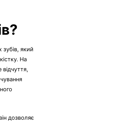
ів?
 зубів, який
кістку. На
 відчуття,
очування
жного
він дозволяє