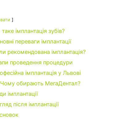
вати
таке імплантація зубів?
новні переваги імплантації
ли рекомендована імплантація?
апи проведення процедури
офесійна імплантація у Львові
Чому обирають МегаДентал?
ди імплантації
гляд після імплантації
сновок