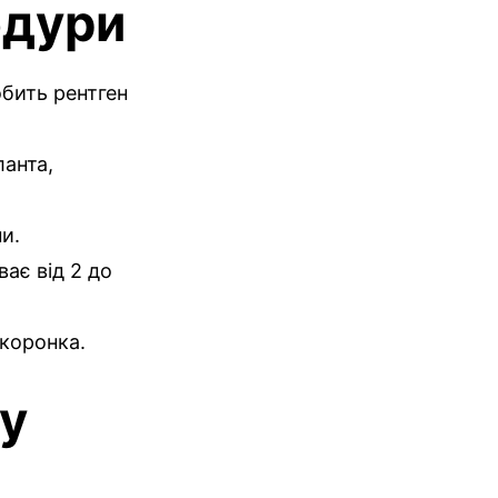
едури
обить рентген
ланта,
и.
ає від 2 до
 коронка.
 у