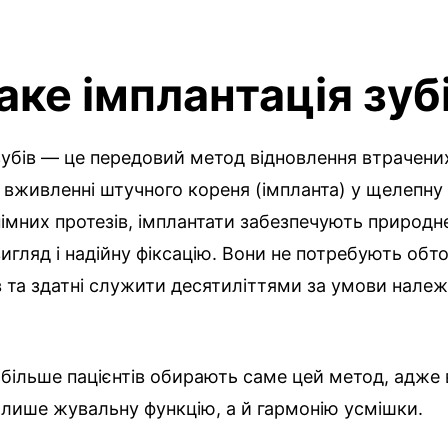
аке імплантація зуб
зубів — це передовий метод відновлення втрачених
 вживленні штучного кореня (імпланта) у щелепну 
знімних протезів, імплантати забезпечують природне
игляд і надійну фіксацію. Вони не потребують обт
ів та здатні служити десятиліттями за умови нале
 більше пацієнтів обирають саме цей метод, адже 
 лише жувальну функцію, а й гармонію усмішки.