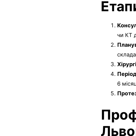
Етап
Консул
чи КТ 
Планув
склада
Хірург
Період
6 місяц
Проте
Проф
Льво