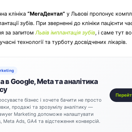
на клініка
“МегаДентал”
у Львові пропонує комп
лантації зубів. При зверненні до клініки пацієнти 
ня за запитом
Львів імплантація зубів
, і саме тут в
часні технології та турботу досвідчених лікарів.
rketing
 в Google, Meta та аналітика
су
Перейт
осуваєте бізнес і хочете бачити не просто
аявки, продажі та зрозумілу аналітику —
awyer Marketing допоможе налаштувати
, Meta Ads, GA4 та відстеження конверсій.