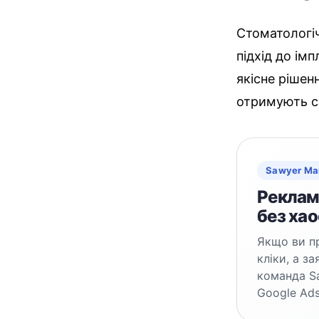
Стоматологіч
підхід до імп
якісне рішен
отримують су
Sawyer Ma
Реклама
без хао
Якщо ви пр
кліки, а з
команда S
Google Ads