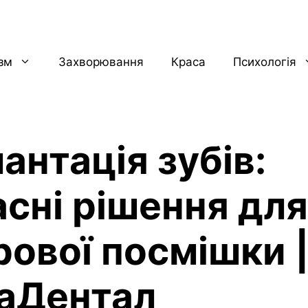
ізм
Захворювання
Краса
Психологія
антація зубів:
асні рішення для
рової посмішки 
аДентал