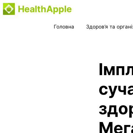
Перейти
HealthApple
до
вмісту
Головна
Здоров’я та орган
Імпл
суч
здо
Мег