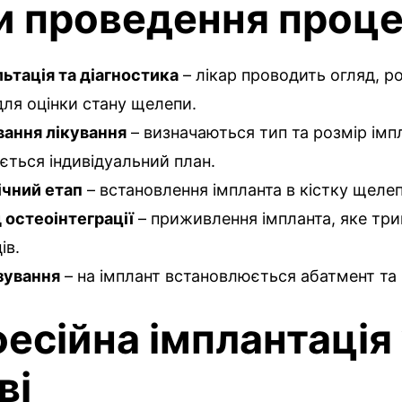
и проведення проц
ьтація та діагностика
– лікар проводить огляд, р
для оцінки стану щелепи.
ання лікування
– визначаються тип та розмір імп
ється індивідуальний план.
ічний етап
– встановлення імпланта в кістку щелеп
 остеоінтеграції
– приживлення імпланта, яке трив
ів.
зування
– на імплант встановлюється абатмент та
есійна імплантація
ві