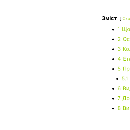
Зміст
Схо
1
Що 
2
Ос
3
Ко
4
Ет
5
Пр
5.1
6
Ви
7
До
8
Ви