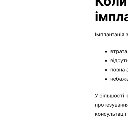
Коли
імпл
Імплантація 
втрата
відсутн
повна а
небажа
У більшості 
протезування
консультації