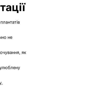
тації
плантатів
чно не
точування, як
 улюблену
у,