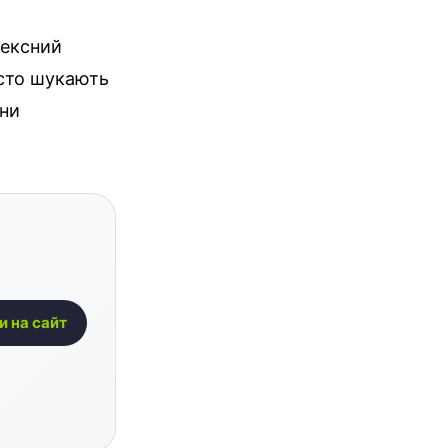
лексний
часто шукають
они
и на сайт