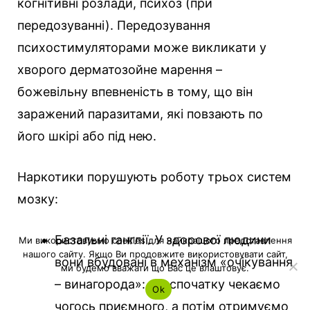
когнітивні розлади, психоз (при
передозуванні). Передозування
психостимуляторами може викликати у
хворого дерматозойне марення –
божевільну впевненість в тому, що він
заражений паразитами, які повзають по
його шкірі або під нею.
Наркотики порушують роботу трьох систем
мозку:
Базальні ганглії. У здорової людини
Ми використовуємо cookies для найкращого представлення
нашого сайту. Якщо Ви продовжите використовувати сайт,
вони вбудовані в механізм «очікування
ми будемо вважати що Вас це влаштовує.
– винагорода»: ми спочатку чекаємо
Ok
чогось приємного, а потім отримуємо