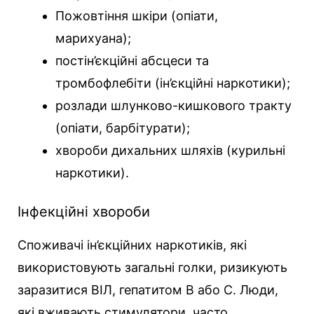
Пожовтіння шкіри (опіати,
марихуана);
постін’єкційні абсцеси та
тромбофлебіти (ін’єкційні наркотики);
розлади шлунково-кишкового тракту
(опіати, барбітурати);
хвороби дихальних шляхів (курильні
наркотики).
Інфекційні хвороби
Споживачі ін’єкційних наркотиків, які
використовують загальні голки, ризикують
заразитися ВІЛ, гепатитом B або C. Люди,
які вживають стимулятори, часто