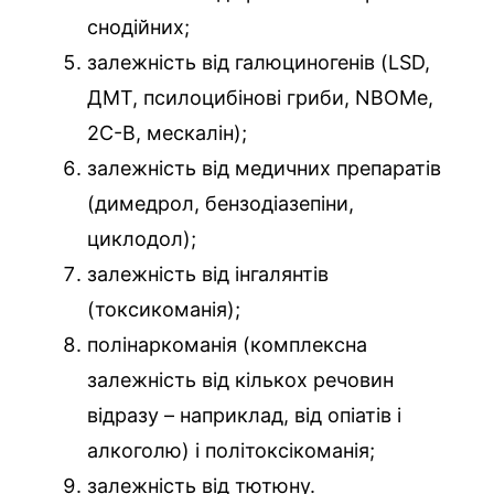
снодійних;
залежність від галюциногенів (LSD,
ДМТ, псилоцибінові гриби, NBOMe,
2C-B, мескалін);
залежність від медичних препаратів
(димедрол, бензодіазепіни,
циклодол);
залежність від інгалянтів
(токсикоманія);
полінаркоманія (комплексна
залежність від кількох речовин
відразу – наприклад, від опіатів і
алкоголю) і політоксікоманія;
залежність від тютюну.