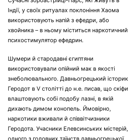
Сучасні зороастрійці-Парс, які живуть в
Індії, у своїх ритуалах поклоніння Хаома
використовують напій з ефедри, або
хвойника – в ньому міститься наркотичний
психостимулятор ефедрин.
Шумери й стародавні єгиптяни
використовували опійний мак в якості
знеболювального. Давньогрецький історик
Геродот в V столітті до н.е. писав, що скіфи
влаштовують собі подобу лазні, в якій
дихають димом конопель. Ймовірно,
наркотики вживали й співвітчизники
Геродота. Учасники Елевсинських містерій,
одного з головних таїнств давньогрецької