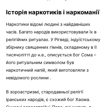
Історія наркотиків і наркоманії
Наркотики відомі людині з найдавніших
часів. Багато народів використовували їх в
релігійних ритуалах. У Рігведі, індуїстському
збірнику священних гімнів, складеному в II
тисячолітті до н.е., описується бог Сома –
його ритуальним символом був
наркотичний напій, який виготовляли з
невідомого рослини .
В зороастризмі, стародавньої релігії
іранських народів, є схожий бог Хаома.