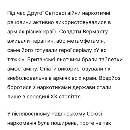
Під час Другої Світової війни наркотичні
речовини активно використовувалися в
арміях різних країн. Солдати Вермахту
вживали первітин, або метамфетамін, –
саме його готували герої серіалу «У всі
тяжкі». Британські льотчики брали таблетки
амфетаміну. Опіати використовували як
знеболювальне в арміях всіх країн. Всерйоз
боротися з наркотиками держави стали
лише в середині XX століття.
У післявоєнному Радянському Союзі
наркоманія була поширена, проте не так