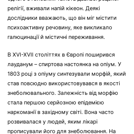
релігії, вживали напій кікеон. Деякі
дослідники вважають, що він міг містити
психоактивну речовину, яке викликало
галюцинації й містичні переживання.
В XVI-XVII століттях в Європі поширився
лауданум – спиртова настоянка на опіум. У
1803 році з опіуму синтезували морфій, який
став повсюдно використовувався в якості
знеболювального. Залежність від морфію
стала першою серйозною епідемією
наркоманії в західному світі. Вона часто
розвивалася у людей, яким лікарі
прописували його для знеболювання. На