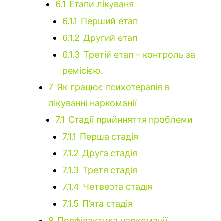
6.1
Етапи лікуваня
6.1.1
Перший етап
6.1.2
Другий етап
6.1.3
Третій етап – контроль за
ремісією.
7
Як працює психотерапія в
лікуванні наркоманії
7.1
Стадії прийнняття проблеми
7.1.1
Перша стадія
7.1.2
Друга стадія
7.1.3
Третя стадія
7.1.4
Четверта стадія
7.1.5
П’ята стадія
8
Профілактика наркоманії