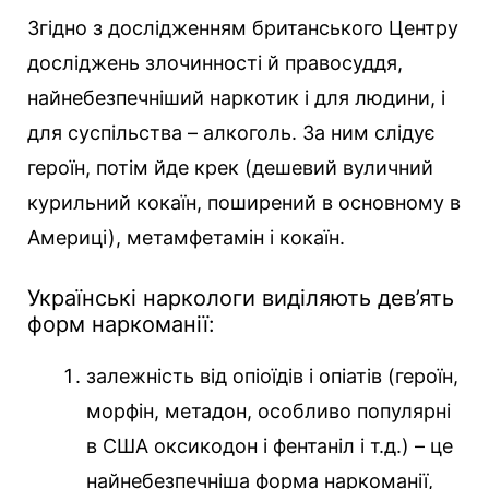
Згідно з дослідженням британського Центру
досліджень злочинності й правосуддя,
найнебезпечніший наркотик і для людини, і
для суспільства – алкоголь. За ним слідує
героїн, потім йде крек (дешевий вуличний
курильний кокаїн, поширений в основному в
Америці), метамфетамін і кокаїн.
Українські наркологи виділяють дев’ять
форм наркоманії:
залежність від опіоїдів і опіатів (героїн,
морфін, метадон, особливо популярні
в США оксикодон і фентаніл і т.д.) – це
найнебезпечніша форма наркоманії,