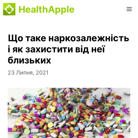
Перейти
HealthApple
M
до
вмісту
Що таке наркозалежність
і як захистити від неї
близьких
23 Липня, 2021