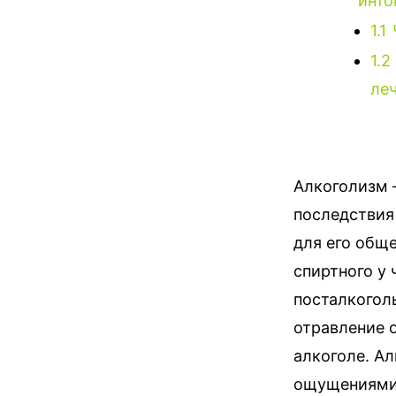
инто
1.1
1.2
ле
Алкоголизм 
последствия
для его общ
спиртного у 
посталкоголь
отравление 
алкоголе. А
ощущениями: