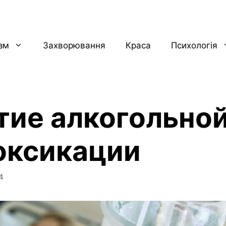
ізм
Захворювання
Краса
Психологія
тие алкогольно
оксикации
4