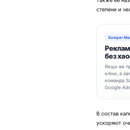
Также её на
степени и че
Sawyer Ma
Реклама
без хао
Якщо ви пр
кліки, а з
команда S
Google Ads
В состав ка
ускоряют оч