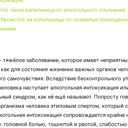
ксикации
Что такое капельница от алкогольного опьянения
Являются ли капельницы от похмелья полноцен
чением
– тяжёлое заболевание, которое имеет неприятны
 как для состояния жизненно важных органов чело
его самочувствия.
Вследствие бесконтрольного у
человека наступает алкогольная интоксикация ил
ный синдром, как её ещё называют. Попросту гов
организма человека этиловым спиртом, который 
лкогольная интоксикация сопровождается крайне
 головной болью, тошнотой и рвотой, слабостью 