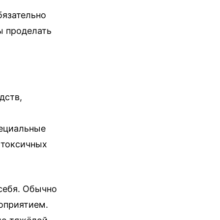
бязательно
ы проделать
дств,
пециальные
 токсичных
себя. Обычно
оприятием.