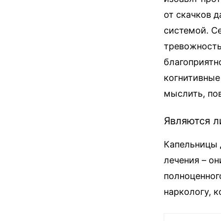
от скачков д
системой. С
тревожность
благоприятно
когнитивные
мыслить, по
Являются л
Капельницы 
лечения – о
полноценног
наркологу, 