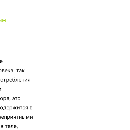
ным
е
века, так
потребления
и
оря, это
содержится в
 неприятными
в теле,