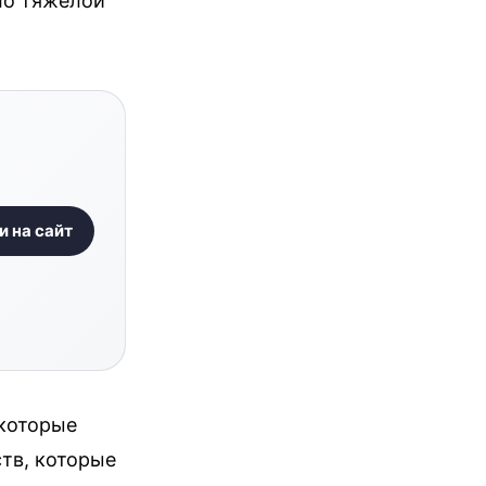
ло тяжёлой
и на сайт
 которые
тв, которые