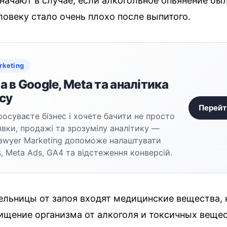
значают в случае, если алкогольное опьянение бы
ловеку стало очень плохо после выпитого.
rketing
 в Google, Meta та аналітика
су
Перейт
осуваєте бізнес і хочете бачити не просто
аявки, продажі та зрозумілу аналітику —
awyer Marketing допоможе налаштувати
, Meta Ads, GA4 та відстеження конверсій.
пельницы от запоя входят медицинские вещества,
ищение организма от алкоголя и токсичных вещес