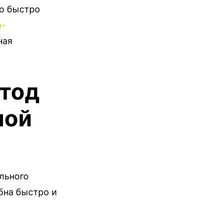
но быстро
n-
ная
тод
ной
льного
обна быстро и