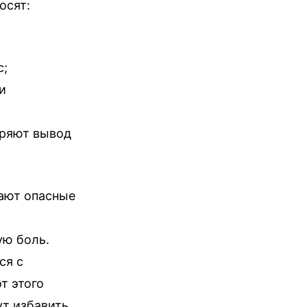
осят:
с;
и
оряют вывод
мают опасные
ю боль.
ся с
т этого
т избавить