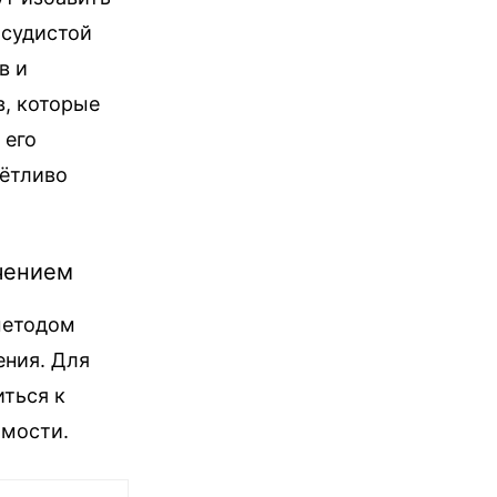
осудистой
в и
в, которые
 его
чётливо
чением
методом
ения. Для
ться к
имости.