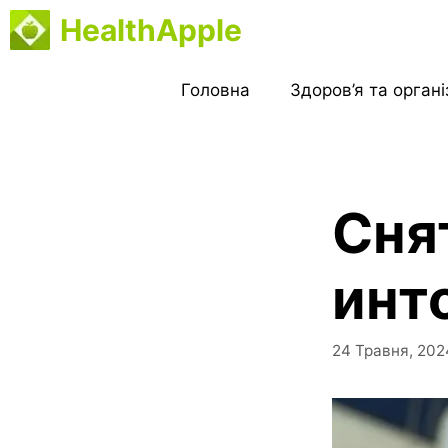
Перейти
HealthApple
до
вмісту
Головна
Здоров’я та орган
Сня
инт
24 Травня, 202