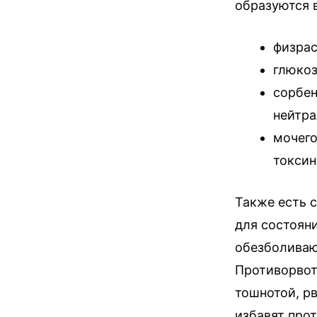
образуются в
физрас
глюкоз
сорбен
нейтра
мочего
токсин
Также есть 
для состоян
обезболиваю
Противорвот
тошнотой, рв
избавят про