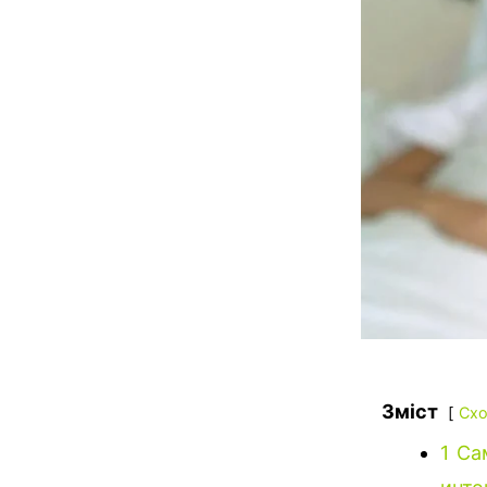
Зміст
Схо
1
Са