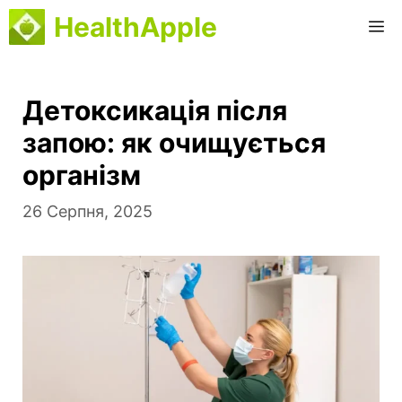
Перейти
HealthApple
М
до
вмісту
Детоксикація після
запою: як очищується
організм
26 Серпня, 2025