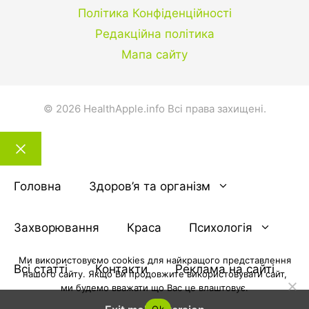
Політика Конфіденційності
Редакційна політика
Мапа сайту
© 2026 HealthApple.info Всі права захищені.
Закрити
тему
Головна
Здоров’я та організм
Захворювання
Краса
Психологія
Ми використовуємо cookies для найкращого представлення
Всі статті
Контакти
Реклама на сайті
нашого сайту. Якщо Ви продовжите використовувати сайт,
ми будемо вважати що Вас це влаштовує.
Ok