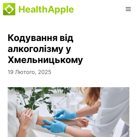
Перейти
HealthApple
M
до
вмісту
Кодування від
алкоголізму у
Хмельницькому
19 Лютого, 2025