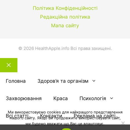
Політика Конфіденційності
Редакційна політика
Мапа сайту
© 2026 HealthApple.info Всі права захищені.
Закрити
тему
Головна
Здоров’я та організм
Захворювання
Краса
Психологія
Ми використовуємо cookies для найкращого представлення
Всі статті
Контакти
Реклама на сайті
нашого сайту. Якщо Ви продовжите використовувати сайт,
ми будемо вважати що Вас це влаштовує.