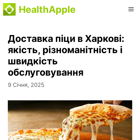
Перейти
HealthApple
M
до
вмісту
Доставка піци в Харкові:
якість, різноманітність і
швидкість
обслуговування
9 Січня, 2025