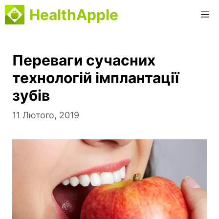
Перейти
HealthApple
M
до
вмісту
Переваги сучасних
технологій імплантації
зубів
11 Лютого, 2019