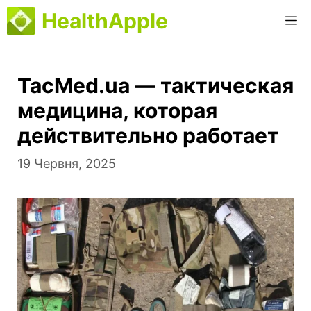
Перейти
HealthApple
М
до
вмісту
TacMed.ua — тактическая
медицина, которая
действительно работает
19 Червня, 2025