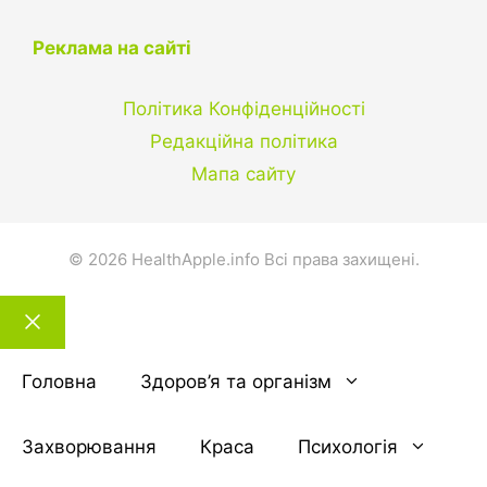
Реклама на сайті
Політика Конфіденційності
Редакційна політика
Мапа сайту
© 2026 HealthApple.info Всі права захищені.
Закрити
тему
Головна
Здоров’я та організм
Захворювання
Краса
Психологія