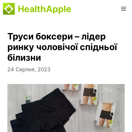
Перейти
HealthApple
M
до
вмісту
Труси боксери – лідер
ринку чоловічої спідньої
білизни
24 Серпня, 2023