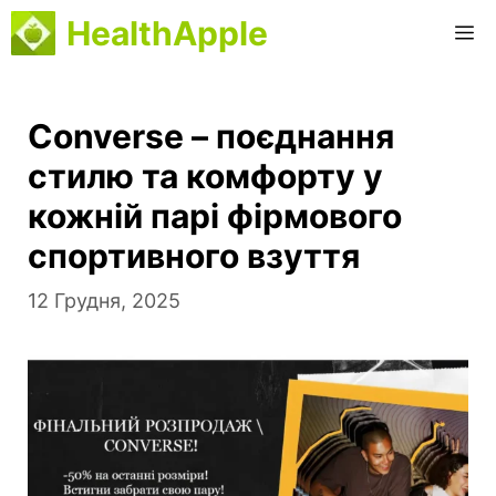
Перейти
HealthApple
М
до
вмісту
Converse – поєднання
стилю та комфорту у
кожній парі фірмового
спортивного взуття
12 Грудня, 2025