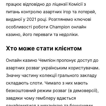
працює відповідно до ліцензії Комісії з
питань контролю азартних ігор та лотерей,
виданої у 2021 році. Розглянемо ключові
особливості роботи Champion онлайн
казино, його переваги та недоліки.
Хто може стати клієнтом
Онлайн казино Чемпіон пропонує доступ до
азартних розваг українським користувачам.
Значну частину колекції грального закладу
складають слоти. Чимало з них мають
безкоштовний режим розваг (в демоверсії),
завдяки чому гемблеру вдається
ознайомитися з механікою та бонусними