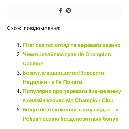
Схожі повідомлення:
First casino: огляд та переваги казино
Чим приваблює гравців Champion
Casino?
Безвуглеводна дієта: Переваги,
Недоліки та Як Почати
Популярно про переваги live-режиму
в онлайн казино від Champion Club
Бонус без вложений: кому выдают в
Pelican casino бездепозитный бонус