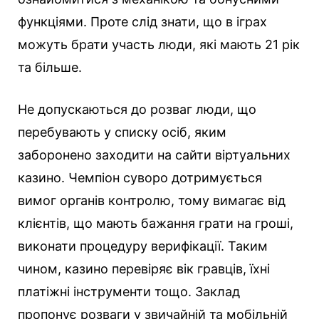
функціями. Проте слід знати, що в іграх
можуть брати участь люди, які мають 21 рік
та більше.
Не допускаються до розваг люди, що
перебувають у списку осіб, яким
заборонено заходити на сайти віртуальних
казино. Чемпіон суворо дотримується
вимог органів контролю, тому вимагає від
клієнтів, що мають бажання грати на гроші,
виконати процедуру верифікації. Таким
чином, казино перевіряє вік гравців, їхні
платіжні інструменти тощо. Заклад
пропонує розваги у звичайній та мобільній