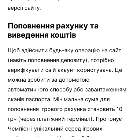
версії сайту.
Поповнення рахунку та
виведення коштів
Щоб здійснити будь-яку операцію на сайті
(навіть поповнення депозиту), потрібно
верифікувати свій акаунт користувача. Це
можна зробити за допомогою
автоматичного способу або завантаженням
сканів паспорта. Мінімальна сума для
поповнення ігрового рахунка становить 10
грн (через платіжний термінал). Пропонує
Чемпіон і унікальний серед ігрових