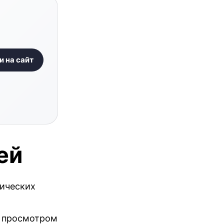
и на сайт
ей
нических
, просмотром