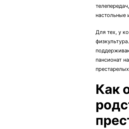
телепередач
настольные и
Для тех, у к
физкультура
поддерживаю
пансионат на
престарелых
Как 
родс
прес