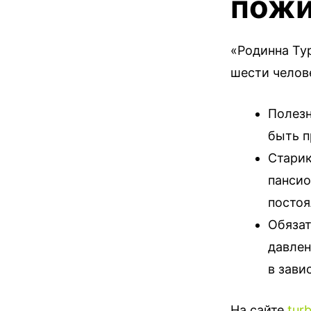
пож
«Родинна Ту
шести челов
Полезн
быть п
Старик
пансио
постоя
Обязат
давлен
в зави
На сайте
turb