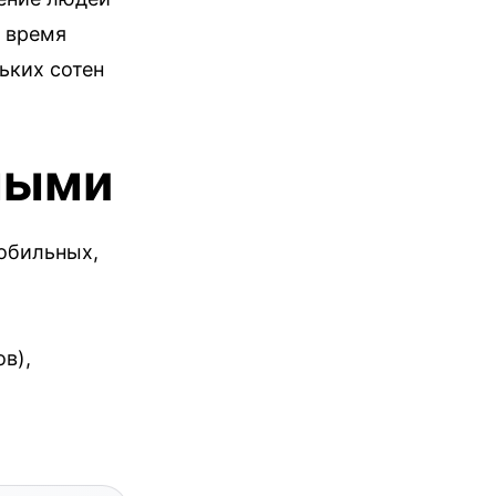
е время
ьких сотен
ными
обильных,
в),