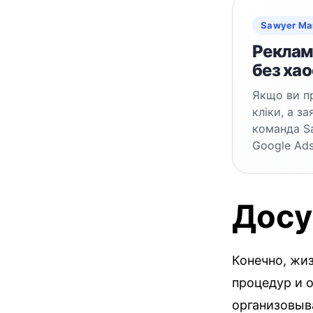
Sawyer Ma
Реклама
без хао
Якщо ви пр
кліки, а з
команда S
Google Ads
Досу
Конечно, жиз
процедур и 
организовыв