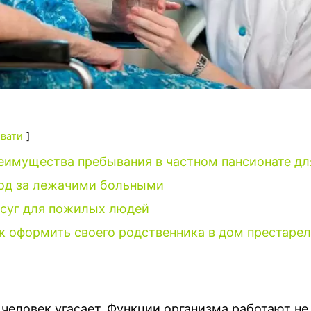
вати
еимущества пребывания в частном пансионате д
од за лежачими больными
суг для пожилых людей
к оформить своего родственника в дом престаре
человек угасает. Функции организма работают не 