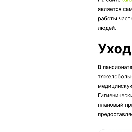
является са
работы част
людей.
Уход
В пансионат
тяжелобольн
медицинскую
Гигиенически
плановый пр
предоставляе