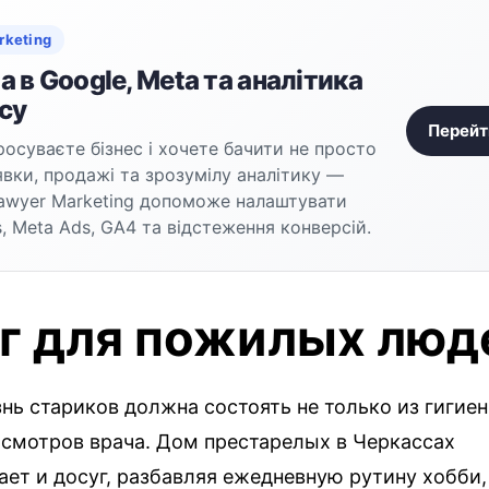
rketing
 в Google, Meta та аналітика
су
Перейт
осуваєте бізнес і хочете бачити не просто
аявки, продажі та зрозумілу аналітику —
awyer Marketing допоможе налаштувати
, Meta Ads, GA4 та відстеження конверсій.
г для пожилых люд
нь стариков должна состоять не только из гигие
осмотров врача. Дом престарелых в Черкассах
ает и досуг, разбавляя ежедневную рутину хобби