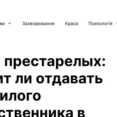
ізм
Захворювання
Краса
Психологія
 престарелых:
ит ли отдавать
илого
ственника в