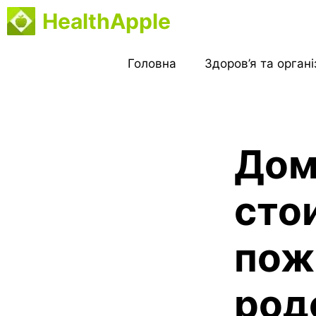
Перейти
HealthApple
до
вмісту
Головна
Здоров’я та орган
Дом
сто
пож
род