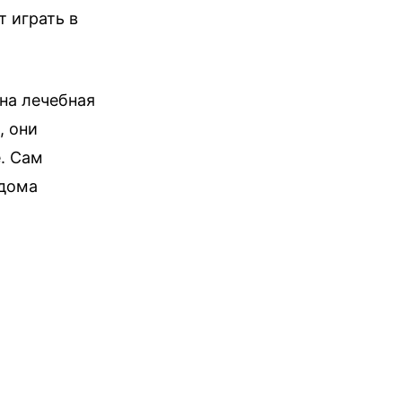
 играть в
ана лечебная
, они
. Сам
 дома