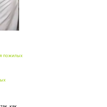
ля пожилых
лых
так, как