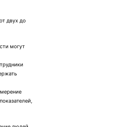
от двух до
сти могут
отрудники
держать
змерение
 показателей,
ение людей