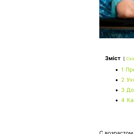
Зміст
Схо
1
Пр
2
Ух
3
До
4
Ка
С возрастом 