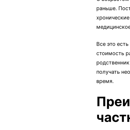
раньше. Пос
хронические
медицинское
Все это есть
стоимость р
родственник
получать не
время.
Преи
част