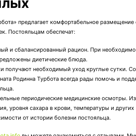
илых
рбота» предлагает комфортабельное размещение 
ек. Постояльцам обеспечат:
ый и сбалансированный рацион. При необходимо
редложены диетические блюда.
и получают необходимый уход круглые сутки. С
ната Родинна Турбота всегда рады помочь и под
льца.
ельные периодические медицинские осмотры. И
ия, уровня сахара в крови, температуры и других
симости от истории болезни постояльца.
ota.info
вы можете ознакомиться с отзывами. Мн