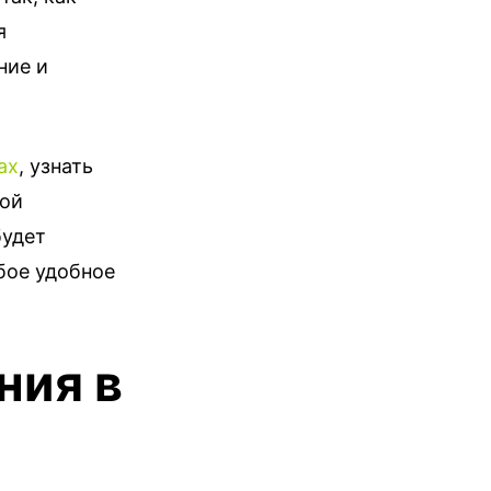
я
ние и
ах
, узнать
лой
будет
бое удобное
ния в