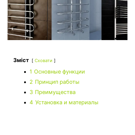
Зміст
Сховати
1
Основные функции
2
Принцип работы
3
Преимущества
4
Установка и материалы