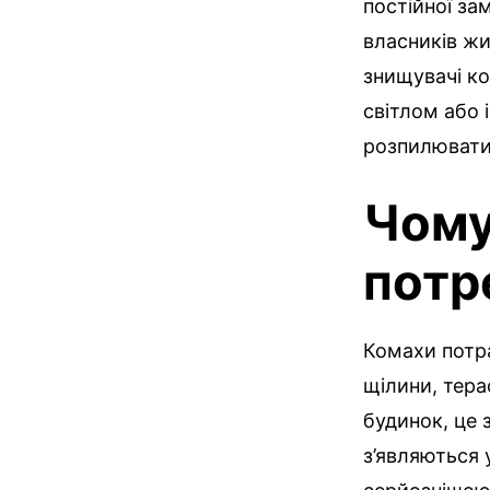
постійної за
власників жи
знищувачі к
світлом або 
розпилювати 
Чому
потр
Комахи потра
щілини, тера
будинок, це
з’являються 