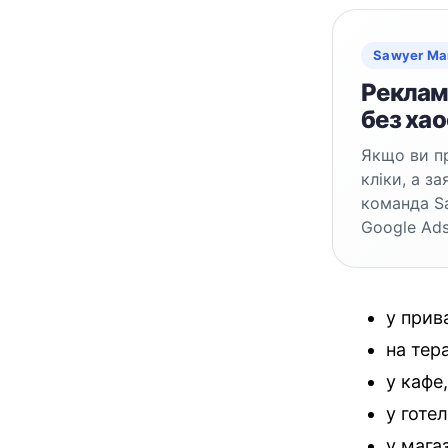
Sawyer Ma
Реклама
без хао
Якщо ви пр
кліки, а з
команда S
Google Ads
у прив
на тера
у кафе,
у готе
у мага