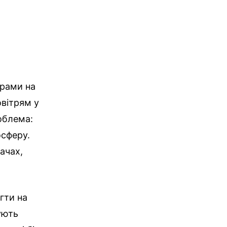
орами на
овітрям у
облема:
осферу.
ачах,
гти на
ують