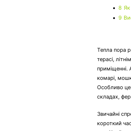
8
Як
9
Ви
Тепла пора р
терасі, літн
приміщенні. 
комарі, мошк
Особливо це 
складах, фер
Звичайні спр
короткий час