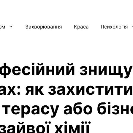
ізм
Захворювання
Краса
Психологія
фесійний знищу
ах: як захистит
 терасу або бізн
зайвої хімії