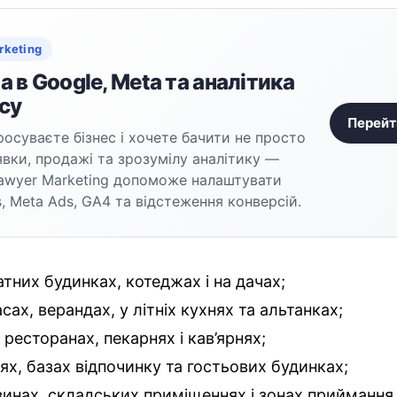
rketing
 в Google, Meta та аналітика
су
Перейт
осуваєте бізнес і хочете бачити не просто
аявки, продажі та зрозумілу аналітику —
awyer Marketing допоможе налаштувати
, Meta Ads, GA4 та відстеження конверсій.
атних будинках, котеджах і на дачах;
сах, верандах, у літніх кухнях та альтанках;
 ресторанах, пекарнях і кав’ярнях;
лях, базах відпочинку та гостьових будинках;
зинах, складських приміщеннях і зонах приймання