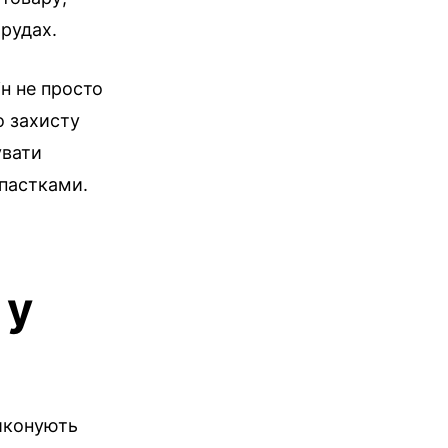
орудах.
н не просто
о захисту
увати
 пастками.
 у
виконують