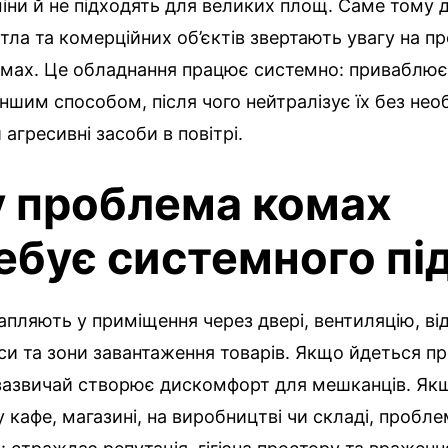
міни й не підходять для великих площ. Саме тому 
тла та комерційних об’єктів звертають увагу на пр
омах. Це обладнання працює системно: приваблю
іншим способом, після чого нейтралізує їх без нео
агресивні засоби в повітрі.
 проблема комах
ебує системного пі
пляють у приміщення через двері, вентиляцію, відк
си та зони завантаження товарів. Якщо йдеться п
 зазвичай створює дискомфорт для мешканців. Як
у кафе, магазині, на виробництві чи складі, пробл