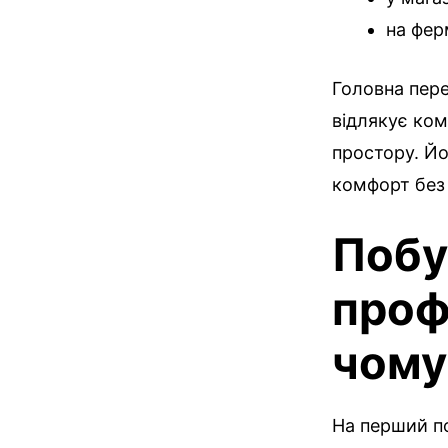
на фер
Головна пере
відлякує ком
простору. Йо
комфорт без 
Побу
проф
чому
На перший п