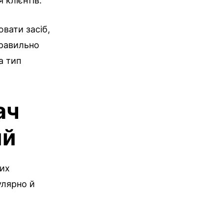
 клієнтів.
ювати засіб,
правильно
а тип
ач
ий
них
улярно й