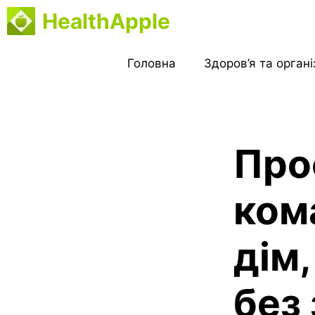
Перейти
HealthApple
до
вмісту
Головна
Здоров’я та орган
Про
ком
дім,
без 