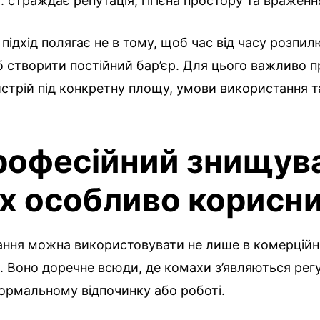
 страждає репутація, гігієна простору та враження
підхід полягає не в тому, щоб час від часу розпил
б створити постійний бар’єр. Для цього важливо 
истрій під конкретну площу, умови використання т
рофесійний знищув
х особливо корисн
ання можна використовувати не лише в комерцій
 Воно доречне всюди, де комахи з’являються рег
ормальному відпочинку або роботі.