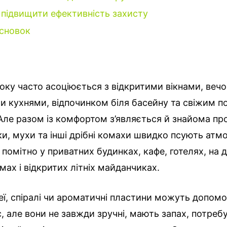
 підвищити ефективність захисту
сновок
оку часто асоціюється з відкритими вікнами, веч
іми кухнями, відпочинком біля басейну та свіжим п
Але разом із комфортом з’являється й знайома пр
и, мухи та інші дрібні комахи швидко псують атм
помітно у приватних будинках, кафе, готелях, на д
мах і відкритих літніх майданчиках.
еї, спіралі чи ароматичні пластини можуть допомо
, але вони не завжди зручні, мають запах, потреб