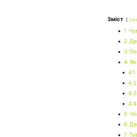
Зміст
Схо
1
Чо
2
Де
3
По
4
Як
4.1
4.2
4.3
4.4
5
Чо
6
Де
7
Ти