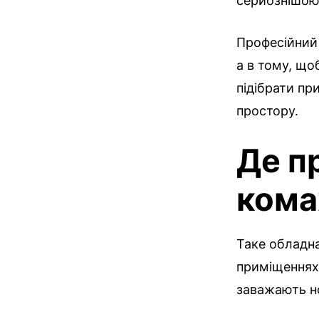
серйознішою:
Професійний 
а в тому, що
підібрати пр
простору.
Де п
кома
Таке обладн
приміщеннях.
заважають н