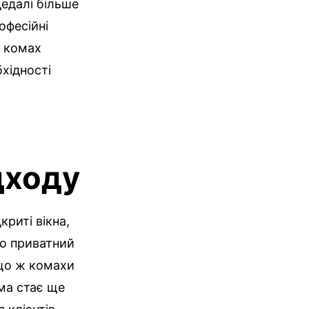
дедалі більше
офесійні
є комах
бхідності
дходу
риті вікна,
ро приватний
що ж комахи
ема стає ще