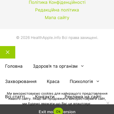
Політика Конфіденційності
Редакційна політика
Мапа сайту
© 2026 HealthApple.info Всі права захищені.
Закрити
тему
Головна
Здоров’я та організм
Захворювання
Краса
Психологія
Ми використовуємо cookies для найкращого представлення
Всі статті
Контакти
Реклама на сайті
нашого сайту. Якщо Ви продовжите використовувати сайт,
ми будемо вважати що Вас це влаштовує.
Exit mobile version
Ok