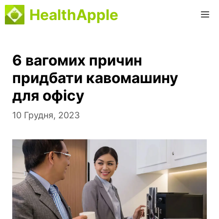
Перейти
HealthApple
M
до
вмісту
6 вагомих причин
придбати кавомашину
для офісу
10 Грудня, 2023