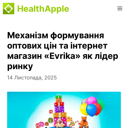
Перейти
HealthApple
М
до
вмісту
Механізм формування
оптових цін та інтернет
магазин «Evrika» як лідер
ринку
14 Листопада, 2025