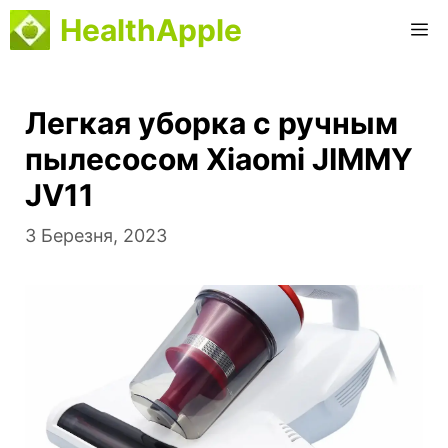
Перейти
HealthApple
M
до
вмісту
Легкая уборка с ручным
пылесосом Xiaomi JIMMY
JV11
3 Березня, 2023