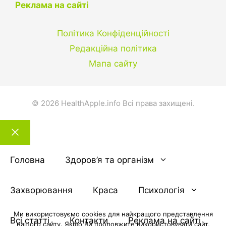
Реклама на сайті
Політика Конфіденційності
Редакційна політика
Мапа сайту
© 2026 HealthApple.info Всі права захищені.
Закрити
тему
Головна
Здоров’я та організм
Захворювання
Краса
Психологія
Ми використовуємо cookies для найкращого представлення
Всі статті
Контакти
Реклама на сайті
нашого сайту. Якщо Ви продовжите використовувати сайт,