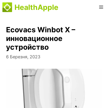
Перейти
HealthApple
M
до
вмісту
Ecovacs Winbot X –
инновационное
устройство
6 Березня, 2023