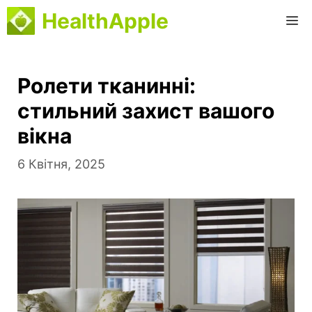
Перейти
HealthApple
М
до
вмісту
Ролети тканинні:
стильний захист вашого
вікна
6 Квітня, 2025