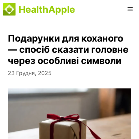
Перейти
HealthApple
М
до
вмісту
Подарунки для коханого
— спосіб сказати головне
через особливі символи
23 Грудня, 2025