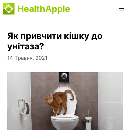
Перейти
HealthApple
М
до
вмісту
Як привчити кішку до
унітаза?
14 Травня, 2021