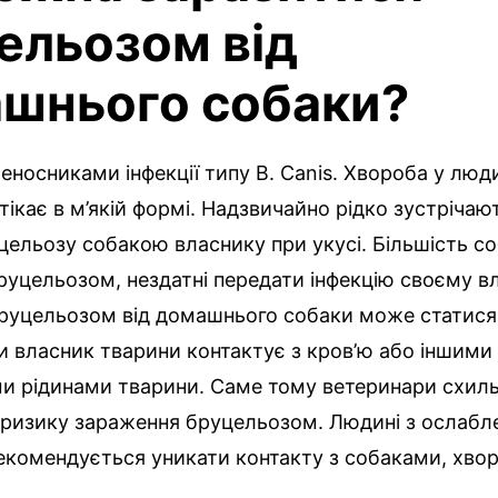
ельозом від
шнього собаки?
еносниками інфекції типу В. Canis. Хвороба у люд
тікає в м’якій формі. Надзвичайно рідко зустріча
цельозу собакою власнику при укусі. Більшість со
уцельозом, нездатні передати інфекцію своєму вл
руцельозом від домашнього собаки може статися
и власник тварини контактує з кров’ю або іншими
ми рідинами тварини. Саме тому ветеринари схиль
 ризику зараження бруцельозом. Людині з ослаб
екомендується уникати контакту з собаками, хво