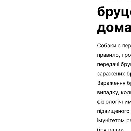
бруц
дома
Собаки є пер
правило, про
передачі бру
заражених бр
Зараження б
випадку, кол
фізіологічни
підвищеного
імунітетом р
бруцельоз.