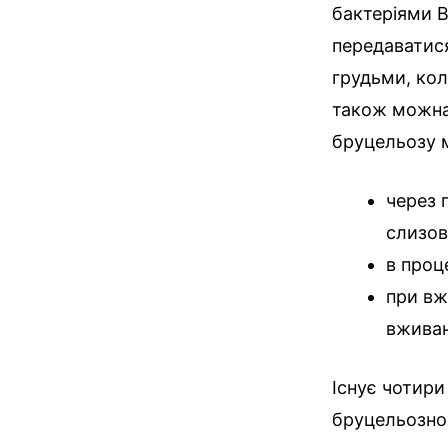
бактеріями B
передаватися
грудьми, кол
також можна 
бруцельозу 
через 
слизов
в проц
при вж
вживан
Існує чотири
бруцельознох