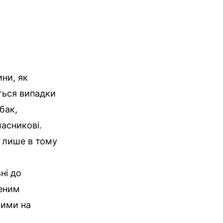
ини, як
ються випадки
бак,
асникові.
 лише в тому
ні до
леним
рими на