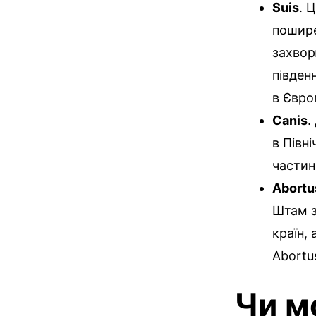
Suis
. 
пошире
захвор
півден
в Європ
Canis
.
в Півні
частин
Abortu
Штам з
країн, 
Abortu
Чи м