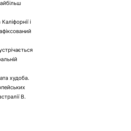
найбільш
Каліфорнії і
зафіксований
устрічається
ральній
ата худоба.
ропейських
встралії B.