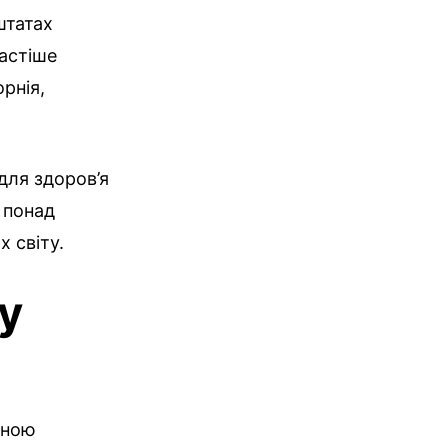
штатах
астіше
орнія,
для здоров’я
, понад
 світу.
у
еною