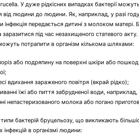
rucella. У дуже рідкісних випадках бактерії можут
 від людини до людини. Як, наприклад, у разі год
и інфекція передається дитині з молоком матері.
заразитися під час незахищеного статевого акту. 
можуть потрапити в організм кількома шляхами:
поріз або подряпину на поверхні шкіри або пошко
ої;
есі вдихання зараженого повітря (вкрай рідко);
иванні їжі або пиття забрудненої води, наприклад,
ні непастеризованого молока або погано приготов
 типи бактерій бруцельозу, що викликають більші
 інфекцій в організмі людини: