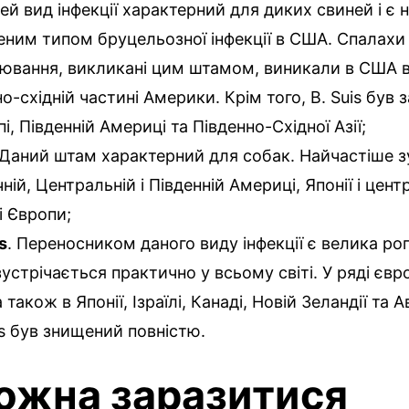
Цей вид інфекції характерний для диких свиней і є 
ним типом бруцельозної інфекції в США. Спалахи
ювання, викликані цим штамом, виникали в США в 
но-східній частині Америки. Крім того, B. Suis був 
і, Південній Америці та Південно-Східної Азії;
 Даний штам характерний для собак. Найчастіше з
чній, Центральній і Південній Америці, Японії і цент
і Європи;
s
. Переносником даного виду інфекції є велика рог
устрічається практично у всьому світі. У ряді єв
а також в Японії, Ізраїлі, Канаді, Новій Зеландії та А
s був знищений повністю.
ожна заразитися