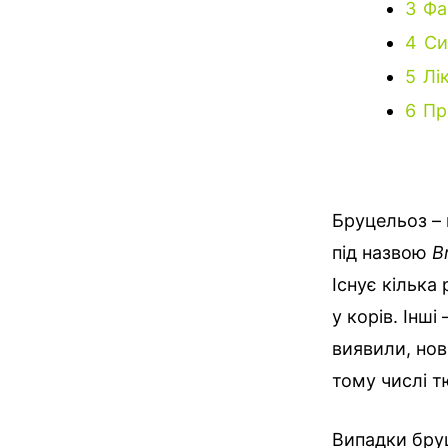
3
Фа
4
Си
5
Лі
6
Пр
Бруцельоз – 
під назвою
B
Існує кілька
у корів. Інші
виявили, нов
тому числі т
Випадки бруц