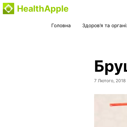
Перейти
HealthApple
до
вмісту
Головна
Здоров’я та орган
Бру
7 Лютого, 2018