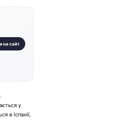
и на сайт
в
ається у
ся в Іспанії,