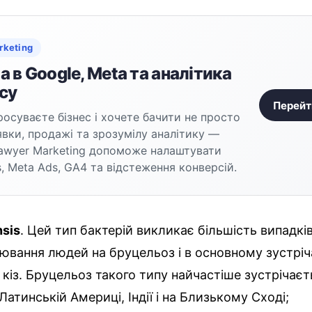
rketing
 в Google, Meta та аналітика
су
Перейт
осуваєте бізнес і хочете бачити не просто
аявки, продажі та зрозумілу аналітику —
awyer Marketing допоможе налаштувати
, Meta Ads, GA4 та відстеження конверсій.
nsis
. Цей тип бактерій викликає більшість випадкі
ювання людей на бруцельоз і в основному зустріч
 кіз. Бруцельоз такого типу найчастіше зустрічаєть
 Латинській Америці, Індії і на Близькому Сході;