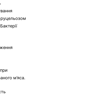
ь
ування
 Бруцельозом
Бактерії
дження
 при
аного м’яса.
сть