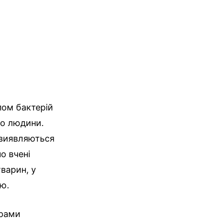
пом бактерій
до людини.
в виявляються
но вчені
тварин, у
ню.
грами