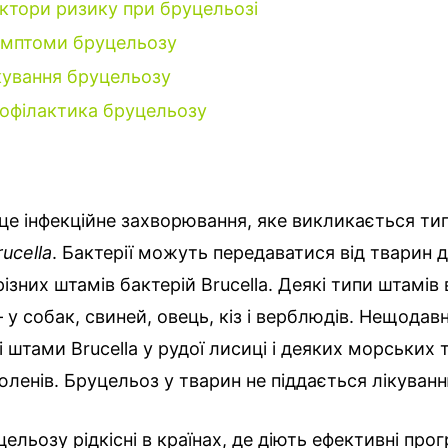
ктори ризику при бруцельозі
мптоми бруцельозу
кування бруцельозу
офілактика бруцельозу
це інфекційне захворювання, яке викликається ти
rucella
. Бактерії можуть передаватися від тварин 
 різних штамів бактерій Brucella. Деякі типи штамі
 – у собак, свиней, овець, кіз і верблюдів. Нещодав
і штами Brucella у рудої лисиці і деяких морських 
юленів. Бруцельоз у тварин не піддається лікуван
ельозу рідкісні в країнах, де діють ефективні про