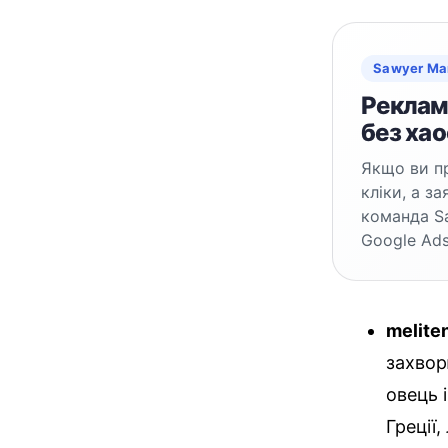
Sawyer Ma
Реклама
без хао
Якщо ви пр
кліки, а з
команда S
Google Ads
melite
захвор
овець і
Греції,