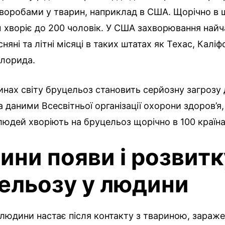
воробами у тварин, наприклад в США. Щорічно в 
 хворіє до 200 чоловік. У США захворювання найч
няні та літні місяці в таких штатах як Техас, Каліф
Флорида.
инах світу бруцельоз становить серйозну загрозу 
а даними Всесвітньої організації охорони здоров’я
людей хворіють на бруцельоз щорічно в 100 країнах
ини появи і розвитк
ельозу у людини
 людини настає після контакту з твариною, зараж