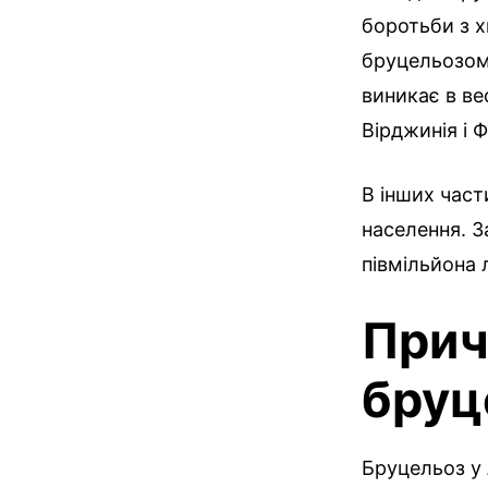
боротьби з х
бруцельозом
виникає в вес
Вірджинія і 
В інших част
населення. З
півмільйона 
Прич
бруц
Бруцельоз у