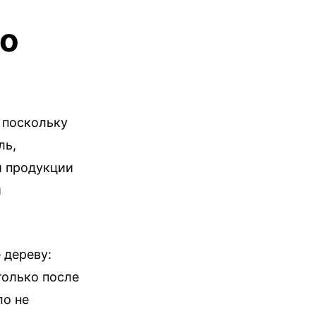
во
 поскольку
ль,
й продукции
и
 дереву:
только после
ло не