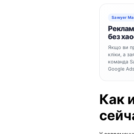
Sawyer Ma
Реклама
без хао
Якщо ви пр
кліки, а з
команда S
Google Ads
Как 
сейч