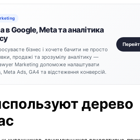
rketing
 в Google, Meta та аналітика
су
Перейт
осуваєте бізнес і хочете бачити не просто
аявки, продажі та зрозумілу аналітику —
awyer Marketing допоможе налаштувати
, Meta Ads, GA4 та відстеження конверсій.
используют дерево
ас