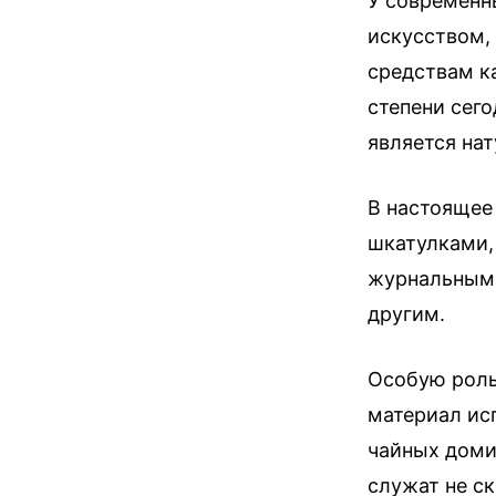
У современн
искусством,
средствам ка
степени сего
является на
В настоящее
шкатулками,
журнальными
другим.
Особую роль
материал исп
чайных доми
служат не ск