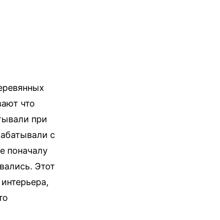
деревянных
вают что
тывали при
абатывали с
е поначалу
вались. Этот
 интерьера,
то