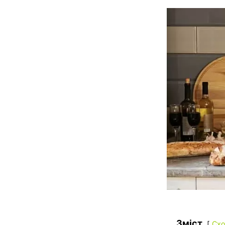
Зміст
Схо