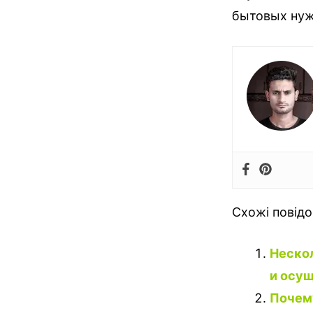
бытовых нуж
Схожі повід
Нескол
и осущ
Почему