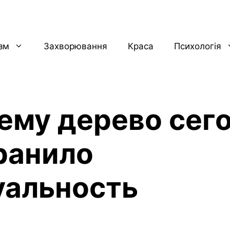
ізм
Захворювання
Краса
Психологія
ему дерево сег
ранило
уальность