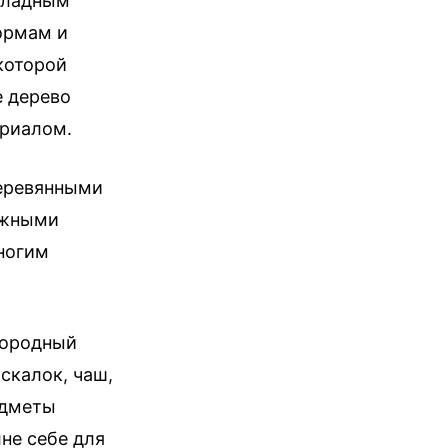
кладным
ормам и
екоторой
е дерево
ериалом.
деревянными
ожными
ногим
городный
скалок, чаш,
едметы
не себе для