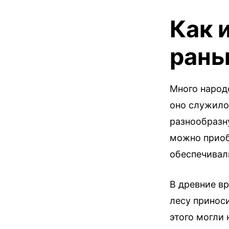
Как 
рань
Много народ
оно служило
разнообразн
можно приоб
обеспечивал
В древние в
лесу приноси
этого могли