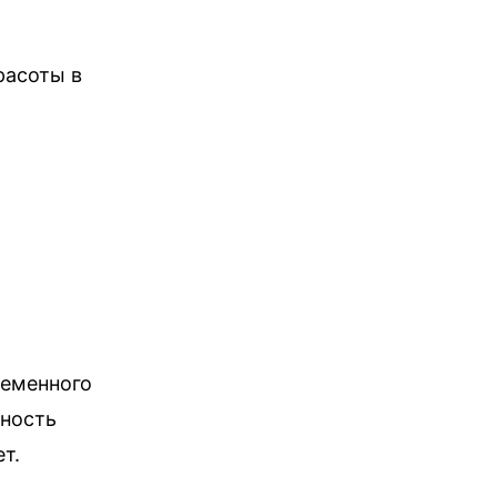
расоты в
ременного
рность
т.