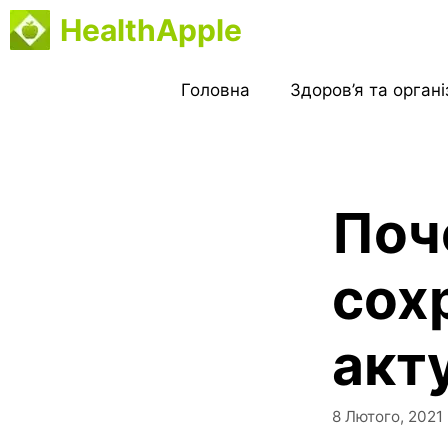
Перейти
HealthApple
до
вмісту
Головна
Здоров’я та орган
Поч
сох
акт
8 Лютого, 2021