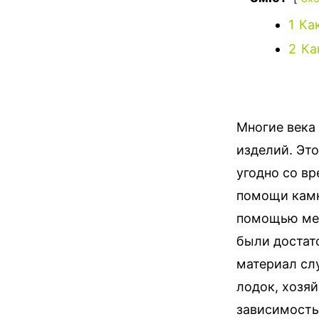
1
Ка
2
Ка
Многие века
изделий. Это
угодно со в
помощи камн
помощью мет
были достат
материал сл
лодок, хозяй
зависимость 