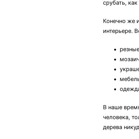
срубать, как
Конечно же и
интерьере. 
резные
мозаич
украше
мебель
одежд
В наше врем
человека, т
дерева никуд